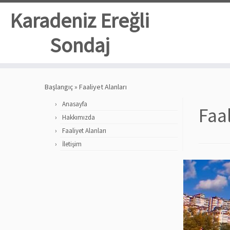
Karadeniz Ereğli
Sondaj
Skip
to
Başlangıç
»
Faaliyet Alanları
content
Anasayfa
Faal
Hakkımızda
Faaliyet Alanları
İletişim