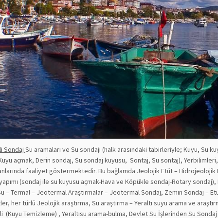
li Sondaj
Su aramaları ve Su sondajı (halk arasındaki tabirleriyle; Kuyu, Su 
uyu açmak, Derin sondaj, Su sondaj kuyusu, Sontaj, Su sontaj), Yerbilimleri, 
anlarında faaliyet göstermektedir. Bu bağlamda Jeolojik Etüt – Hidrojeolojik 
u yapımı (sondaj ile su kuyusu açmak-Hava ve Köpükle sondaj-Rotary sondaj)
u – Termal – Jeotermal Araştırmalar – Jeotermal Sondaj, Zemin Sondaj – Etüt, 
ler, her türlü Jeolojik araştırma, Su araştırma – Yeraltı suyu arama ve araşt
lgili (Kuyu Temizleme) , Yeraltısu arama-bulma, Devlet Su İşlerinden Su Sond