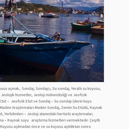
kuyusu açmak, Sondaj, Sondajcı, Su sondaj, Yeraltı su kuyusu,
Jeolojik hizmetler, Jeoloji mühendisliği ve Jeofizik
Etüt – Jeofizik Etüt ve Sondaj – Su sondajı (derin kuyu
, Maden Araştırmaları-Maden Sondaj, Zemin-Su Etüdü, Kaynak
Yerbilimleri – Jeoloji alanındaki hertürlü araştırmalar;
ırma – Kaynak suyu araştırma hizmetleri vermektedir. Çeşitli
aj Kuyusu açılmadan önce ve su kuyusu açıldıktan sonra